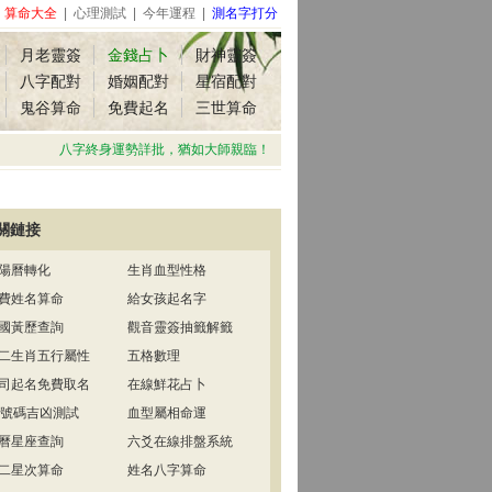
|
算命大全
|
心理測試
|
今年運程
|
測名字打分
月老靈簽
金錢占卜
財神靈簽
八字配對
婚姻配對
星宿配對
鬼谷算命
免費起名
三世算命
八字終身運勢詳批，猶如大師親臨！
關鏈接
陽曆轉化
生肖血型性格
費姓名算命
給女孩起名字
國黃歷查詢
觀音靈簽抽籤解籤
二生肖五行屬性
五格數理
司起名免費取名
在線鮮花占卜
q號碼吉凶測試
血型屬相命運
曆星座查詢
六爻在線排盤系統
二星次算命
姓名八字算命