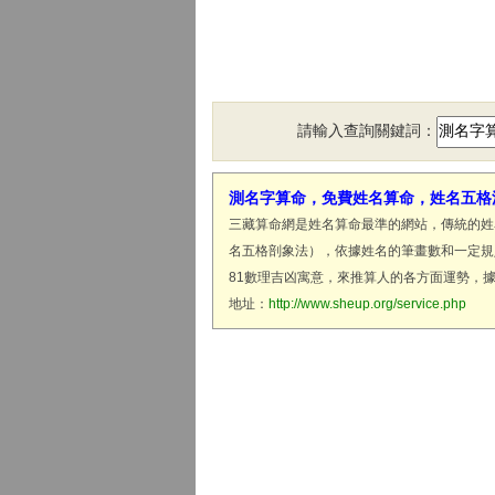
請輸入查詢關鍵詞：
測名字算命，免費姓名算命，姓名五格
三藏算命網是姓名算命最準的網站，傳統的姓
名五格剖象法），依據姓名的筆畫數和一定規
81數理吉凶寓意，來推算人的各方面運勢，
地址：
http://www.sheup.org/service.php