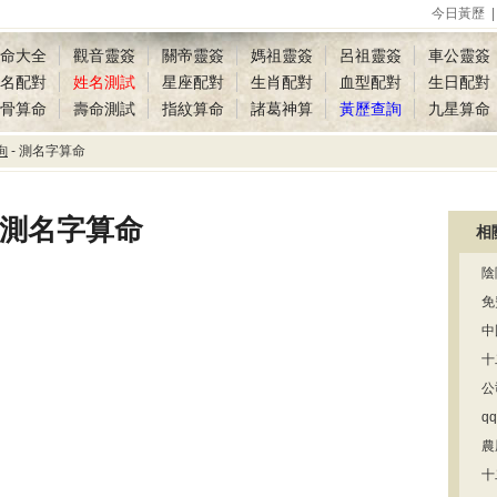
今日黃歷
命大全
觀音靈簽
關帝靈簽
媽祖靈簽
呂祖靈簽
車公靈簽
名配對
姓名測試
星座配對
生肖配對
血型配對
生日配對
骨算命
壽命測試
指紋算命
諸葛神算
黃歷查詢
九星算命
詢
- 測名字算命
測名字算命
相
陰
免
中
十
公
q
農
十