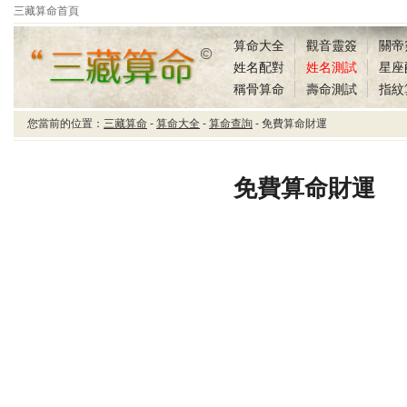
三藏算命首頁
算命大全
觀音靈簽
關帝
姓名配對
姓名測試
星座
稱骨算命
壽命測試
指紋
您當前的位置：
三藏算命
-
算命大全
-
算命查詢
- 免費算命財運
三藏算命免費算命財運
免費算命財運