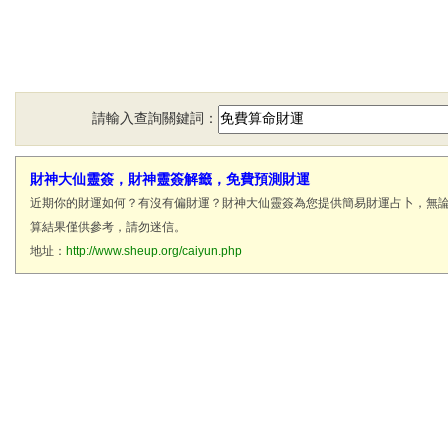
請輸入查詢關鍵詞：
財神大仙靈簽，財神靈簽解籤，免費預測財運
近期你的財運如何？有沒有偏財運？財神大仙靈簽為您提供簡易財運占卜，無
算結果僅供參考，請勿迷信。
地址：
http://www.sheup.org/caiyun.php