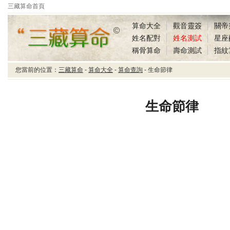
三藏算命首頁
算命大全
觀音靈簽
關帝
姓名配對
姓名測試
星座
稱骨算命
壽命測試
指紋
您當前的位置：
三藏算命
-
算命大全
-
算命查詢
- 生命節律
三藏算命生命節律
生命節律