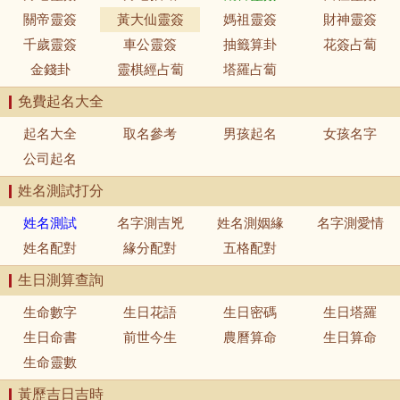
關帝靈簽
黃大仙靈簽
媽祖靈簽
財神靈簽
千歲靈簽
車公靈簽
抽籤算卦
花簽占蔔
金錢卦
靈棋經占蔔
塔羅占蔔
免費起名大全
起名大全
取名參考
男孩起名
女孩名字
公司起名
姓名測試打分
姓名測試
名字測吉兇
姓名測姻緣
名字測愛情
姓名配對
緣分配對
五格配對
生日測算查詢
生命數字
生日花語
生日密碼
生日塔羅
生日命書
前世今生
農曆算命
生日算命
生命靈數
黃歷吉日吉時