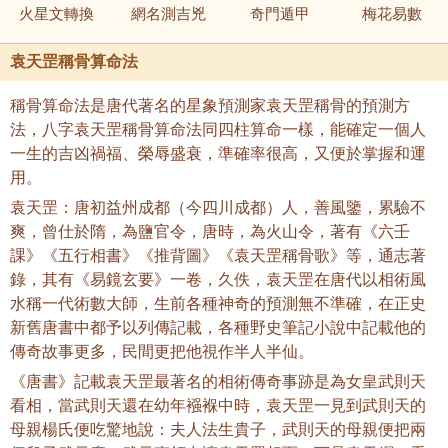
火星文轉換
網名測吉兇
奇門遁甲
梅花易數
袁天罡稱骨算命法
稱骨算命法是唐代著名的星象預測家袁天罡稱骨的預測方
法，八字袁天罡稱骨算命法同四柱算命一樣，能確定一個人
一生的吉凶禍福、榮辱盛衰，準確率很高，又便於掌握和運
用。
袁天罡：唐初益州成都（今四川成都）人，善風鑒，累驗不
爽，曾仕於隋，為鹽官令，唐時，為火山令，著有《六壬
課》《五行相書》《推背圖》《袁天罡稱骨歌》等，通志著
錄，其有《易鏡玄要》一卷，久佚，袁天罡在唐代以相術風
水稱一代術數大師，生前各種神奇的預測無不準確，在正史
新舊唐書中都予以列傳記載，各種野史筆記小說中記載他的
傳奇故事更多，民間更把他視作半人半仙。
《唐書》記載袁天罡最著名的相術傳奇事跡是為女皇武則天
看相，當武則天還在幼年襁褓中時，袁天罡一見到武則天的
母親楊氏便吃驚地說：夫人法生貴子，武則天的母親便把兩