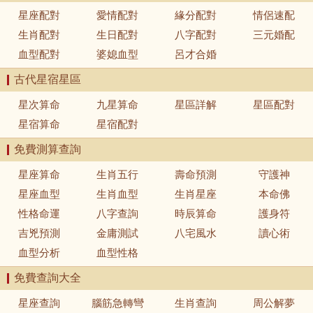
星座配對
愛情配對
緣分配對
情侶速配
生肖配對
生日配對
八字配對
三元婚配
血型配對
婆媳血型
呂才合婚
古代星宿星區
星次算命
九星算命
星區詳解
星區配對
星宿算命
星宿配對
免費測算查詢
星座算命
生肖五行
壽命預測
守護神
星座血型
生肖血型
生肖星座
本命佛
性格命運
八字查詢
時辰算命
護身符
吉兇預測
金庸測試
八宅風水
讀心術
血型分析
血型性格
免費查詢大全
星座查詢
腦筋急轉彎
生肖查詢
周公解夢