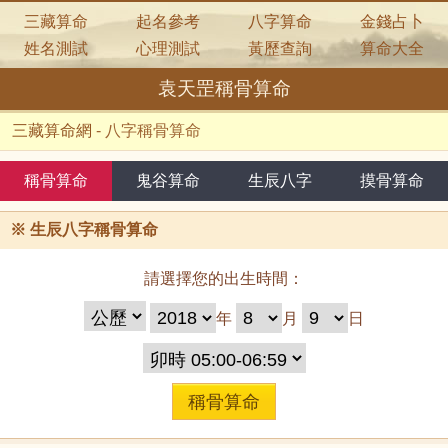
三藏算命
起名參考
八字算命
金錢占卜
姓名測試
心理測試
黃歷查詢
算命大全
袁天罡稱骨算命
三藏算命網
-
八字稱骨算命
稱骨算命
鬼谷算命
生辰八字
摸骨算命
※
生辰八字稱骨算命
請選擇您的出生時間：
年
月
日