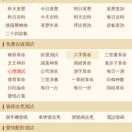
昨天黃歷
今日黃歷
明日黃歷
黃歷查詢
昨日吉時
今天吉時
明天吉時
每日吉時
陰陽曆轉換
黃歷年表
擇吉查詢
節氣查詢
二十四節氣
免費在線測試
稱骨算命
財運測試
八字算命
三世書算命
文王神卦
諸葛神算
易經算命
鬼谷子算命
心理測試
公司測名
測字算命
每日一測
摸骨算命
三世演禽
一掌經算命
白鶴神數
日柱論命
每日一占
每日一卦
指紋算命
愛情占蔔
號碼吉兇測試
測手機號碼
車牌號吉兇
測號碼吉兇
電話號碼
愛情配對測試