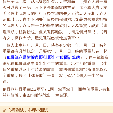
個兒子武元慶、武元爽領出讓袁天罡相面，可是袁天綱一看
說可以官至三品，只不過是能保家的主兒，還不算大貴，楊
氏又喚出武則天的姐姐（後封韓國夫人）讓袁天罡相，袁天
罡稱【此女貴而不利夫】最後由保姆抱出穿著男孩衣裳打扮
的武則天，袁天罡一見襁褓中的武則天大為震驚，說她【龍
瞳鳳頸，極貴驗也】但又遺憾地說：可惜是個男孩兒，【若
為女，當作天子】歷史進程已被他提前言中。
一個人出生的年、月、日、時各有定數，年、月、日、時的
重量都有具體規定，只要把年、月、日、時的重量加在一起
（
稱骨算命是依據農曆/陰曆出生時間計算的
），在三藏算命
網免費稱骨算命中查出出生年的重量、出生月的重量、出生
日的重量以及出生時辰的重量，將四個重量相加所得即為八
字重量，按照【稱骨歌】一查，就可確定這個人一生的命
運。
稱骨歌的骨重由2.2兩至7.1兩，愈重愈佳，而每個重量亦有相
關的解說，由四句歌訣說出一生命運。
※
心理測試，心理小測試