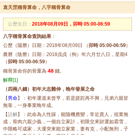
袁天罡稱骨算命，八字稱骨算命
公歷生日：
2018年08月09日，卯時 05:00-06:59
八字稱骨算命查詢結果
：
公歷（陽曆）日期：2018年08月09日 （
卯時 05:00-06:59
）
農曆（陰曆）日期：2018戊戌（狗）年六月廿八日，星期4
（
卯時 05:00-06:59
）
48
稱骨算命你的骨重為
錢。
解釋[1]
（四兩八錢）初年大志難伸，晚年發展之命
【
男命
】：初年運道未曾亨，若是蹉跎再不興，兄弟六親皆
無靠，一身事業晚年成。
【
註解
】：此命為人性躁，能隨機應變，常近貴人，祖業無
成，骨肉六親少義，一個自立家計，初限交來財運如霜雪，
中限略可成家，大運突來能立家業，妻有克，小配無刑，子