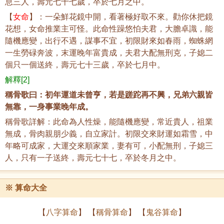
息三人，壽元七十七歲，卒於七月之中。
【
女命
】：一朵鮮花鏡中開，看著極好取不來。勸你休把鏡
花想，女命推業主可怪。此命性躁悠怕夫君，大膽卓識，能
隨機應變，出行不遇，謀事不宜，初限財來如春雨，蜘蛛網
一生勞碌奔波，末運晚年富貴成，夫君大配無刑克，子媳二
個只一個送終，壽元七十三歲，卒於七月中。
解釋[2]
稱骨歌曰：初年運道未曾亨，若是蹉跎再不興，兄弟六親皆
無靠，一身事業晚年成。
稱骨歌詳解：此命為人性燥，能隨機應變，常近貴人，祖業
無成，骨肉親朋少義，自立家計。初限交來財運如霜雪，中
年略可成家，大運交來順家業，妻有可，小配無刑，子媳三
人，只有一子送終，壽元七十七，卒於冬月之中。
※ 算命大全
【
八字算命
】 【
稱骨算命
】 【
鬼谷算命
】