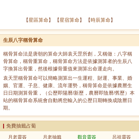
【
星區算命
】 【
星宿算命
】 【
時辰算命
】
生辰八字稱骨算命
稱骨算命法是唐朝的算命大師袁天罡所創，又稱做：八字稱
骨算命，稱骨重算命，稱骨算命方法是依據測算者的生辰八
字換算出骨重，然後根據骨重值來測算出命運走向。
袁天罡稱骨算命可以簡略測算出一生運程、財運、事業、婚
姻、官運、子息、健康、流年運勢，稱骨算命是依據農曆生
日日期測算骨重，（公歷即陽曆/新歷，農曆即陰曆/舊歷）本
站的稱骨算命系統會自動將您輸入的公歷日期轉換成陰曆日
期。
免費抽籤占蔔
月老靈簽
月老抽籤
觀音靈簽
呂祖靈簽