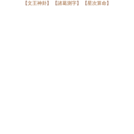
【
文王神卦
】 【
諸葛測字
】 【
星次算命
】