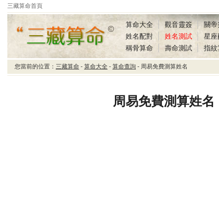
三藏算命首頁
算命大全
觀音靈簽
關帝
姓名配對
姓名測試
星座
稱骨算命
壽命測試
指紋
您當前的位置：
三藏算命
-
算命大全
-
算命查詢
- 周易免費測算姓名
三藏算命周易免費測算
姓名
周易免費測算姓名