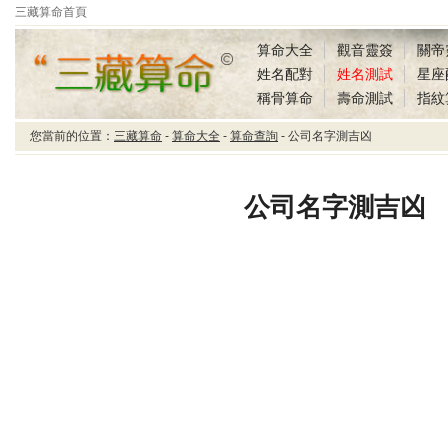
三藏算命首頁
算命大全
觀音靈簽
關帝
姓名配對
姓名測試
星座
稱骨算命
壽命測試
指紋
您當前的位置：
三藏算命
-
算命大全
-
算命查詢
- 公司名字測吉凶
三藏算命公司名字測吉
凶
公司名字測吉凶