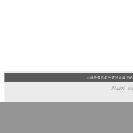
三藏免費算命
免費算命最準的網站
系統說明
|
給