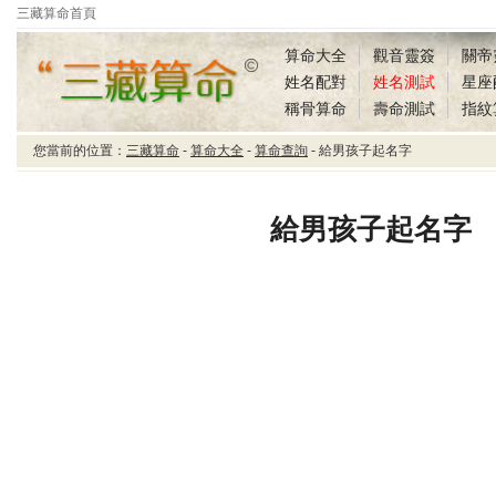
三藏算命首頁
算命大全
觀音靈簽
關帝
姓名配對
姓名測試
星座
稱骨算命
壽命測試
指紋
您當前的位置：
三藏算命
-
算命大全
-
算命查詢
- 給男孩子起名字
三藏算命給男孩子起名
字
給男孩子起名字