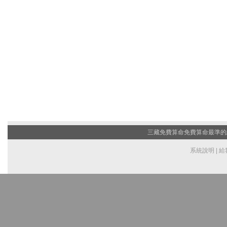
三藏免費算命
免費算命最準的網站
系統說明
|
給