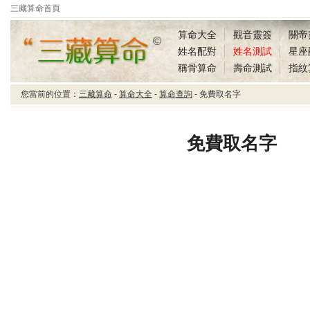
三藏算命首頁
算命大全
觀音靈簽
關帝
姓名配對
姓名測試
星座
稱骨算命
壽命測試
指紋
您當前的位置：
三藏算命
-
算命大全
-
算命查詢
- 免費取名字
三藏算命免費取名字
免費取名字