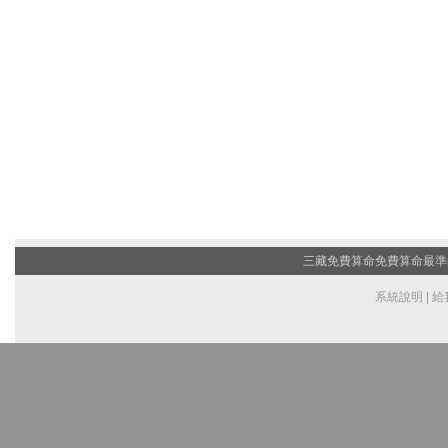
三藏免費算命
免費算命最準的
系統說明
|
給