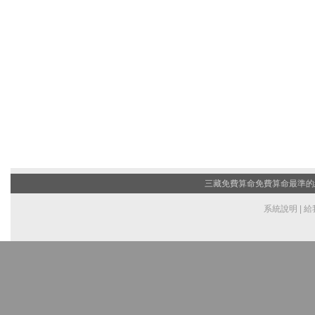
三藏免費算命
免費算命最準的網站
系統說明
|
給