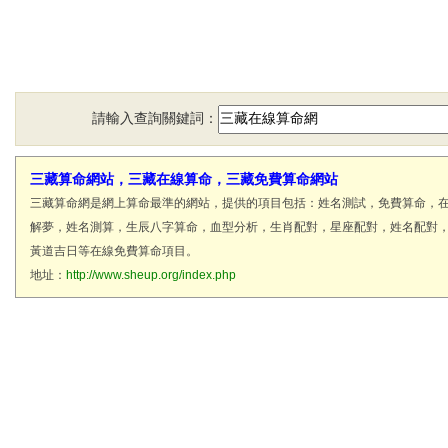
請輸入查詢關鍵詞：
三藏算命網站，三藏在線算命，三藏免費算命網站
三藏算命網是網上算命最準的網站，提供的項目包括：姓名測試，免費算命，
解夢，姓名測算，生辰八字算命，血型分析，生肖配對，星座配對，姓名配對
黃道吉日等在線免費算命項目。
地址：
http://www.sheup.org/index.php