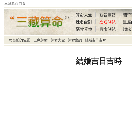
三藏算命首頁
算命大全
觀音靈簽
關帝
姓名配對
姓名測試
星座
稱骨算命
壽命測試
指紋
您當前的位置：
三藏算命
-
算命大全
-
算命查詢
- 結婚吉日吉時
三藏算命結婚吉日吉時
結婚吉日吉時