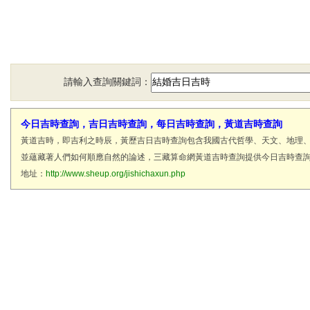
請輸入查詢關鍵詞：
今日吉時查詢，吉日吉時查詢，每日吉時查詢，黃道吉時查詢
黃道吉時，即吉利之時辰，黃歷吉日吉時查詢包含我國古代哲學、天文、地理
並蘊藏著人們如何順應自然的論述，三藏算命網黃道吉時查詢提供今日吉時查
地址：
http://www.sheup.org/jishichaxun.php