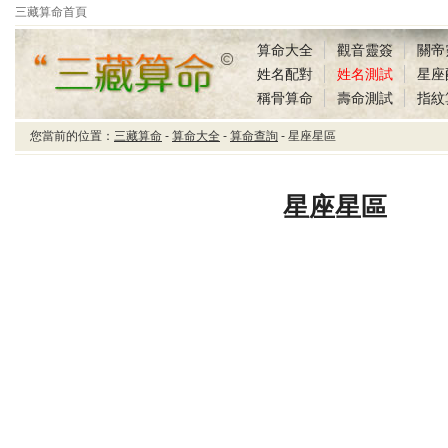
三藏算命首頁
算命大全
觀音靈簽
關帝
姓名配對
姓名測試
星座
稱骨算命
壽命測試
指紋
您當前的位置：
三藏算命
-
算命大全
-
算命查詢
- 星座星區
三藏算命星座星區
星座星區