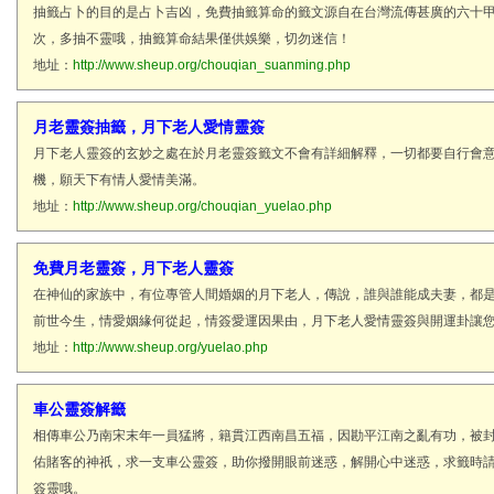
抽籤占卜的目的是占卜吉凶，免費抽籤算命的籤文源自在台灣流傳甚廣的六十
次，多抽不靈哦，抽籤算命結果僅供娛樂，切勿迷信！
地址：
http://www.sheup.org/chouqian_suanming.php
月老靈簽抽籤，月下老人愛情靈簽
月下老人靈簽的玄妙之處在於月老靈簽籤文不會有詳細解釋，一切都要自行會
機，願天下有情人愛情美滿。
地址：
http://www.sheup.org/chouqian_yuelao.php
免費月老靈簽，月下老人靈簽
在神仙的家族中，有位專管人間婚姻的月下老人，傳說，誰與誰能成夫妻，都
前世今生，情愛姻緣何從起，情簽愛運因果由，月下老人愛情靈簽與開運卦讓
地址：
http://www.sheup.org/yuelao.php
車公靈簽解籤
相傳車公乃南宋末年一員猛將，籍貫江西南昌五福，因勘平江南之亂有功，被
佑賭客的神祇，求一支車公靈簽，助你撥開眼前迷惑，解開心中迷惑，求籤時
簽靈哦。