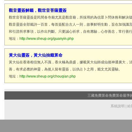
觀音靈簽解籤，觀世音菩薩靈簽
觀世音菩薩靈簽是民間各寺廟尤其是觀音廟，所採用的為信眾卜問休咎和解決
觀音靈簽全部籤詩一百首，每首簽配合古人一則，故事鮮明生動，旨在加強讖
和引證所求事項，以作出判斷。只要誠心祈求，自有應驗，心存善念，常行善
地址：
http://www.sheup.org/guanyin.php
黃大仙靈簽，黃大仙抽籤算命
黃大仙在香港相信無人不識，香火極為鼎盛，據載黃大仙師成仙後神通廣大，
善，有求必應的神靈，為後人留有靈簽，以供占卜之用，籤文尤其靈驗。
地址：
http://www.sheup.org/chouqian.php
三藏免費算命
免費算命最準的網
系統說明
|
給