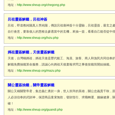
地址：
http://www.sheup.org/chegong.php
呂祖靈簽解籤，呂祖神簽
呂祖，即道教純陽真人李純陽，傳說呂祖廟神簽十分靈驗，呂祖靈簽，最玄之
自行會意，要靠個人的慧根去參透當中的玄機，來抽一簽，看看自己能否從中
地址：
http://www.sheup.org/lvzu.php
媽祖靈簽解籤，天後靈簽解籤
天後，台灣稱媽祖，媽祖天後是歷代船工、海員、旅客、商人和漁民共同信奉
解籤免費抽籤算命服務，請誠心向媽祖天後稟報求問之事後按籤筒開始抽籤。
地址：
http://www.sheup.org/mazu.php
關公靈簽抽籤，關帝靈簽解籤
關公又稱關聖帝君，集忠義仁勇於一身，世人崇拜的英雄，關公忠義貫千秋，
人必須信奉的武財神，保證商品童叟無欺，發財指引、求職轉運、姻緣健康，
確！
地址：
http://www.sheup.org/guandi.php