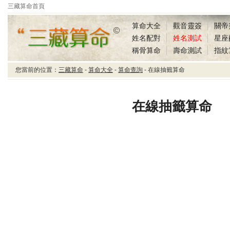
三藏算命首頁
算命大全
觀音靈簽
關帝
姓名配對
姓名測試
星座
稱骨算命
壽命測試
指紋
您當前的位置：
三藏算命
-
算命大全
-
算命查詢
- 在線抽籤算命
三藏算命在線抽籤算命
在線抽籤算命