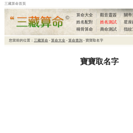
三藏算命首頁
算命大全
觀音靈簽
關帝
姓名配對
姓名測試
星座
稱骨算命
壽命測試
指紋
您當前的位置：
三藏算命
-
算命大全
-
算命查詢
- 寶寶取名字
三藏算命寶寶取名字
寶寶取名字