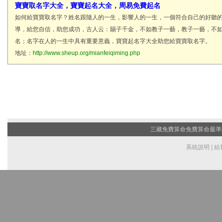
寶寶取名字大全，寶寶起名大全，周易免費起名
如何給寶寶取名字？姓名跟隨人的一生，影響人的一生，一個符合自己的好聽
導，給您自信，助您成功，古人云：賜子千金，不如教子一藝，教子一藝，不
名；名字在人的一生中具有重要意義，寶寶起名字大全助您給寶寶取名字。
地址：
http://www.sheup.org/mianfeiqiming.php
三藏免費算命
免費算命最準的
系統說明
|
給