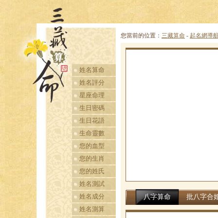
您當前的位置：
三藏算命
-
起名網導
批八字算命，最準
的生辰八字算命，
姓名算命
八字算命最準的網
姓名評分
站，免費八字算命
星座命理
網
生日密碼
生日花語
生命靈數
您的血型
您的生肖
您的姓氏
姓名測試
姓名成分
八字算命
批八字合
姓名測算