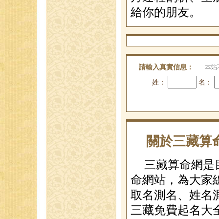
給你的朋友。
請輸入真實信息：
姓：
名：
關於三藏算
三藏算命網是
命網站，為大家
取名測名、姓名
三藏免費起名大