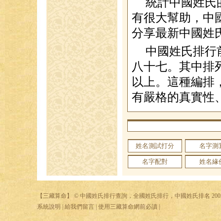
統計中國姓氏
有很大幫助，中
分享最新中國姓
中國姓氏排行
八十七。其中排
以上。這種編排
有嚴格的真實性
姓名測試打分
名字測
名字配對
姓名緣
【
三藏算命
】 © 中國姓氏排行查詢，全國姓氏排行，中國姓氏排名 2005 -
系統說明
|
給我們留言
|
使用三藏算命網前必讀
|