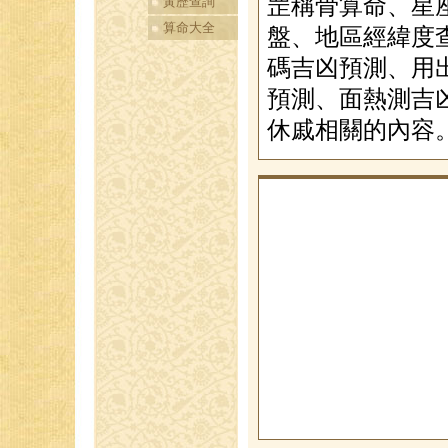
罡稱骨算命、星
黃歷查詢
算命大全
盤、地區經緯度
碼吉凶預測、用
預測、面熱測吉
休戚相關的內容