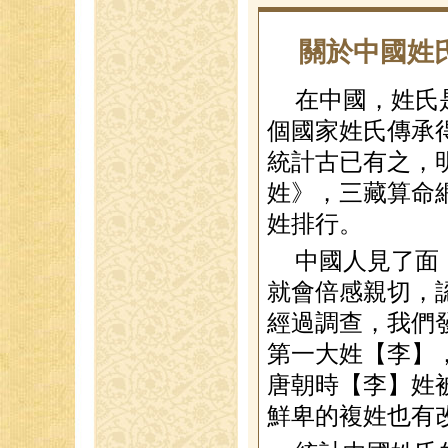
關於中國姓
在中國，姓氏
個國家姓氏傳承
統計古已有之，
姓》，三藏算命
姓排行。
中國人見了面
就會倍感親切，
經過調查，我們
第一大姓【李】
唐朝時【李】姓
鮮卑的複姓也有