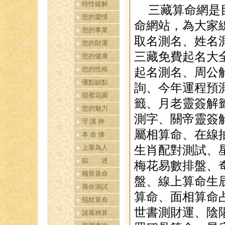
特性破解
三藏算命網是
您的愛情
命網站，為大家
您的事業
取名測名、姓名
您的財運
三藏免費起名大
您的健康
您的性格
起名測名、周公
優點缺點
詢、今年運程預
甜蜜花園
籤、月老靈簽解
您的魅力
測字、關帝靈簽
守 護 神
屬相算命、在線
本 命 佛
上輩為人
生肖配對測試、
綜 述
梅花易數排盤、
稱骨算命
盤、線上算命生
壽命測試
算命、面相算命
指紋算命
世書測財運、陰
諸葛神算