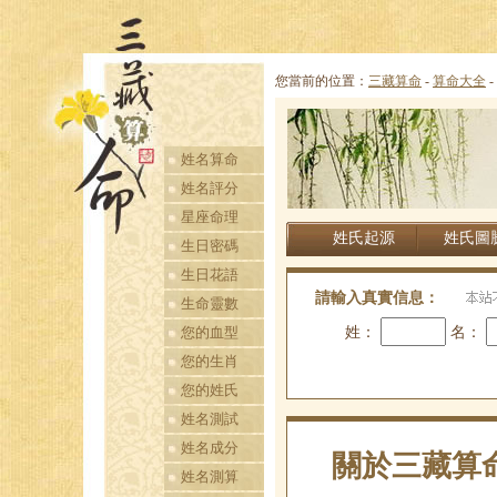
您當前的位置：
三藏算命
-
算命大全
-
中國姓氏排行榜，
中國姓氏人口排
姓名算命
名，姓什麼的人最
姓名評分
多
星座命理
姓氏起源
姓氏圖
生日密碼
生日花語
請輸入真實信息：
生命靈數
您的血型
姓：
名：
您的生肖
您的姓氏
姓名測試
姓名成分
關於三藏算
姓名測算