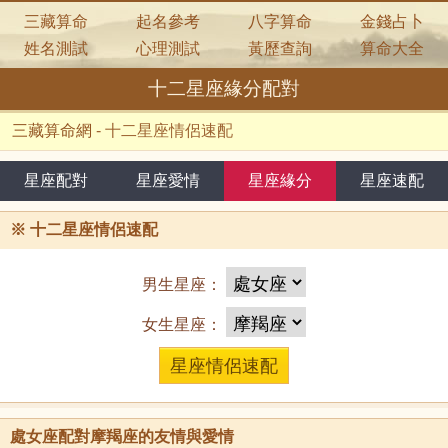
三藏算命
起名參考
八字算命
金錢占卜
姓名測試
心理測試
黃歷查詢
算命大全
十二星座緣分配對
三藏算命網
-
十二星座情侶速配
星座配對
星座愛情
星座緣分
星座速配
※
十二星座情侶速配
男生星座：
女生星座：
處女座配對摩羯座的友情與愛情