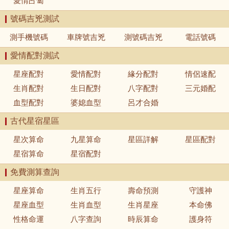
愛情占蔔
號碼吉兇測試
測手機號碼
車牌號吉兇
測號碼吉兇
電話號碼
愛情配對測試
星座配對
愛情配對
緣分配對
情侶速配
生肖配對
生日配對
八字配對
三元婚配
血型配對
婆媳血型
呂才合婚
古代星宿星區
星次算命
九星算命
星區詳解
星區配對
星宿算命
星宿配對
免費測算查詢
星座算命
生肖五行
壽命預測
守護神
星座血型
生肖血型
生肖星座
本命佛
性格命運
八字查詢
時辰算命
護身符