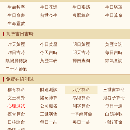
生命數字
生日花語
生日密碼
生日塔羅
生日命書
前世今生
農曆算命
生日算命
生命靈數
黃歷吉日吉時
昨天黃歷
今日黃歷
明日黃歷
黃歷查詢
昨日吉時
今天吉時
明天吉時
每日吉時
陰陽曆轉換
黃歷年表
擇吉查詢
節氣查詢
二十四節氣
免費在線測試
稱骨算命
財運測試
八字算命
三世書算命
文王神卦
諸葛神算
易經算命
鬼谷子算命
心理測試
公司測名
測字算命
每日一測
摸骨算命
三世演禽
一掌經算命
白鶴神數
日柱論命
每日一占
每日一卦
指紋算命