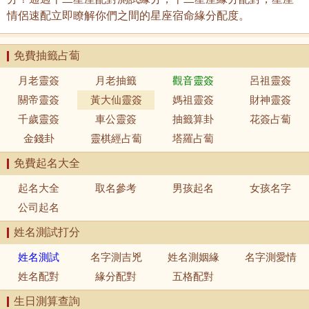
情侶速配立即瞭解你們之間的星座宿命緣分配度。
免費抽籤占蔔
月老靈簽
月老抽籤
觀音靈簽
呂祖靈簽
關帝靈簽
黃大仙靈簽
媽祖靈簽
財神靈簽
千歲靈簽
車公靈簽
抽籤算卦
花簽占蔔
金錢卦
靈棋經占蔔
塔羅占蔔
免費起名大全
起名大全
取名參考
男孩起名
女孩名字
公司起名
姓名測試打分
姓名測試
名字測吉兇
姓名測姻緣
名字測愛情
姓名配對
緣分配對
五格配對
生日測算查詢