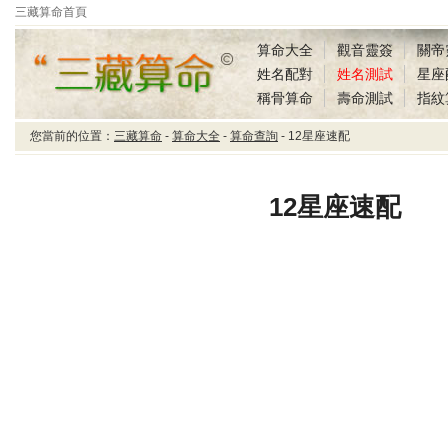
三藏算命首頁
算命大全
觀音靈簽
關帝
姓名配對
姓名測試
星座
稱骨算命
壽命測試
指紋
您當前的位置：
三藏算命
-
算命大全
-
算命查詢
- 12星座速配
三藏算命12星座速配
12星座速配