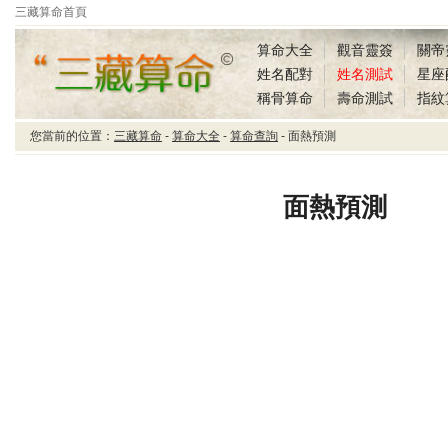
三藏算命首頁
算命大全
觀音靈簽
關帝
姓名配對
姓名測試
星座
稱骨算命
壽命測試
指紋
您當前的位置：
三藏算命
-
算命大全
-
算命查詢
- 面熱預測
三藏算命面熱預測
面熱預測