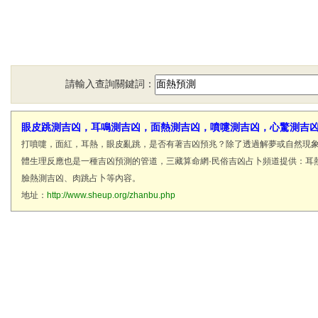
請輸入查詢關鍵詞：
眼皮跳測吉凶，耳鳴測吉凶，面熱測吉凶，噴嚏測吉凶，心驚測吉
打噴嚏，面紅，耳熱，眼皮亂跳，是否有著吉凶預兆？除了透過解夢或自然現
體生理反應也是一種吉凶預測的管道，三藏算命網·民俗吉凶占卜頻道提供：耳
臉熱測吉凶、肉跳占卜等內容。
地址：
http://www.sheup.org/zhanbu.php