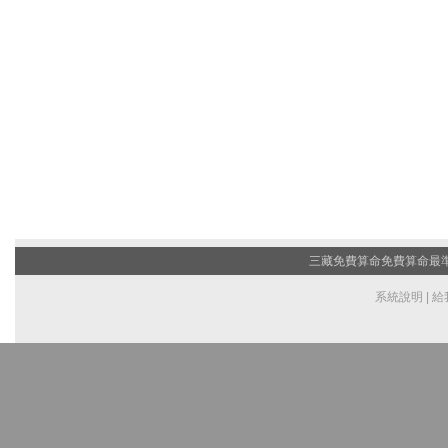
三藏免費算命
免費算命最準的
系統說明
|
給