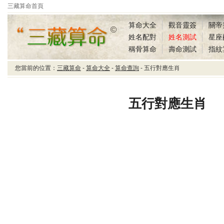
三藏算命首頁
算命大全
觀音靈簽
關帝
姓名配對
姓名測試
星座
稱骨算命
壽命測試
指紋
您當前的位置：
三藏算命
-
算命大全
-
算命查詢
- 五行對應生肖
三藏算命五行對應生肖
五行對應生肖