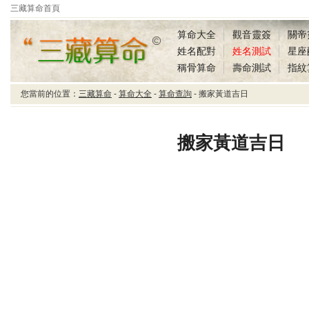
三藏算命首頁
算命大全
觀音靈簽
關帝
姓名配對
姓名測試
星座
稱骨算命
壽命測試
指紋
您當前的位置：
三藏算命
-
算命大全
-
算命查詢
- 搬家黃道吉日
三藏算命搬家黃道吉日
搬家黃道吉日