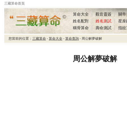
三藏算命首頁
算命大全
觀音靈簽
關帝
姓名配對
姓名測試
星座
稱骨算命
壽命測試
指紋
您當前的位置：
三藏算命
-
算命大全
-
算命查詢
- 周公解夢破解
三藏算命周公解夢破解
周公解夢破解