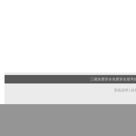
三藏免費算命
免費算命最準的網
系統說明
|
給