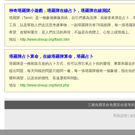
神奇塔羅牌小遊戲，塔羅牌在線占卜，塔羅牌在線測試
塔羅牌（Tarot）是一種象徵圖像系統，自它們廣為流傳，就被拿來用在占卜
工具，以及幫助人們去沉思考慮事物，一副塔羅牌共有78張紙牌，每一張塔羅
希望、改變和重生，是人們生活的再現，不論是在肉體上、心智上或情感上。
地址：
http://www.sheup.org/flash.htm
塔羅牌占卜算命，在線塔羅牌算命，塔羅占卜
塔羅牌是一種相當古老的占卜方式，你可以用它來占卜你的愛情、事業和最近
提出問題，每天同樣的問題只能問一遍，每一張塔羅牌都有一個象徵，指出你
懼和渴望，以及你的個性、長遠運程和弱點。
地址：
http://www.sheup.org/tarot.php
三藏免費算命
免費算命最準的網站
系統說明
|
給