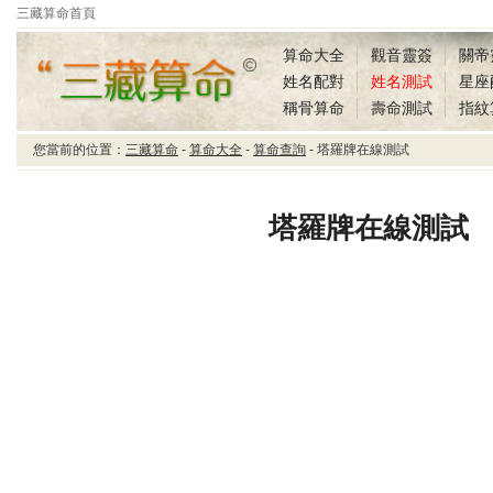
三藏算命首頁
算命大全
觀音靈簽
關帝
姓名配對
姓名測試
星座
稱骨算命
壽命測試
指紋
您當前的位置：
三藏算命
-
算命大全
-
算命查詢
- 塔羅牌在線測試
三藏算命塔羅牌在線測
試
塔羅牌在線測試