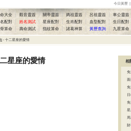
今日黃歷
命大全
觀音靈簽
關帝靈簽
媽祖靈簽
呂祖靈簽
車公靈簽
名配對
姓名測試
星座配對
生肖配對
血型配對
生日配對
骨算命
壽命測試
指紋算命
諸葛神算
黃歷查詢
九星算命
詢
- 十二星座的愛情
二星座的愛情
相
免
面
免
日
免
星
周
財