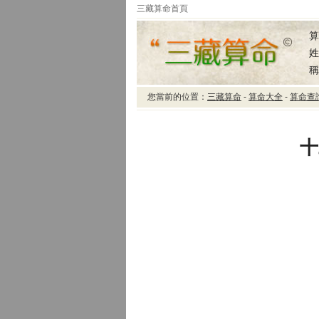
三藏算命首頁
算
姓
稱
您當前的位置：
三藏算命
-
算命大全
-
算命查
三藏算命十二星座的愛
情
十