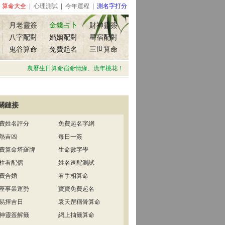
|
算命大全
|
心理測試
|
今年運程
|
測名字打分
月老靈簽
金錢占卜
財神靈簽
八字配對
婚姻配對
星宿配對
鬼谷算命
免費起名
三世算命
農曆生日算命宿命情緣、流年桃花！
關鏈接
費姓名評分
免費起名字網
熱吉凶
每日一簽
費算命塔羅牌
生命數字學
柱看配偶
姓名速配測試
費合婚
看手相算命
座事業運勢
寶寶免費起名
易擇吉日
袁天罡稱骨算命
神靈簽解籤
網上抽籤算命