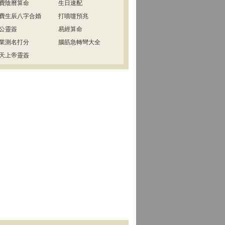
費陰曆算命
生日速配
費生辰八字合婚
打噴嚏預兆
公靈簽
易經算命
業測名打分
腦筋急轉彎大全
天上帝靈簽