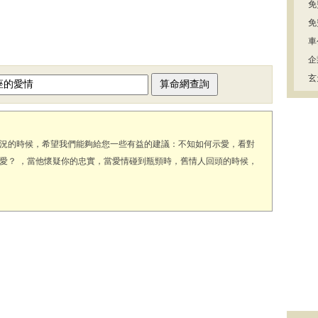
免
免
車
企
玄
況的時候，希望我們能夠給您一些有益的建議：不知如何示愛，看對
愛？ ，當他懷疑你的忠實，當愛情碰到瓶頸時，舊情人回頭的時候，