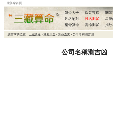
三藏算命首頁
算命大全
觀音靈簽
關帝
姓名配對
姓名測試
星座
稱骨算命
壽命測試
指紋
您當前的位置：
三藏算命
-
算命大全
-
算命查詢
- 公司名稱測吉凶
三藏算命公司名稱測吉
凶
公司名稱測吉凶