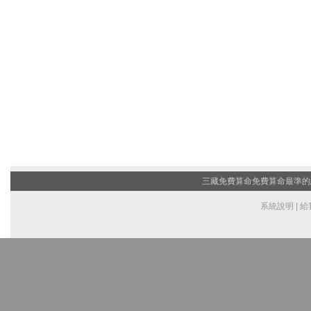
三藏免費算命
免費算命最準的網站
系統說明
|
給