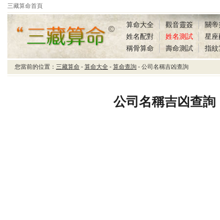
三藏算命首頁
算命大全
觀音靈簽
關帝
姓名配對
姓名測試
星座
稱骨算命
壽命測試
指紋
您當前的位置：
三藏算命
-
算命大全
-
算命查詢
- 公司名稱吉凶查詢
三藏算命公司名稱吉凶
查詢
公司名稱吉凶查詢