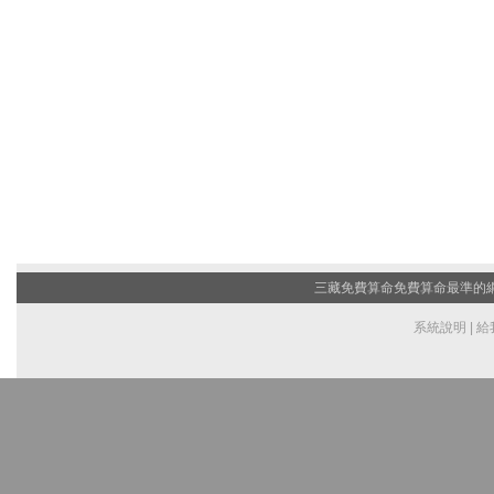
三藏免費算命
免費算命最準的網站
系統說明
|
給