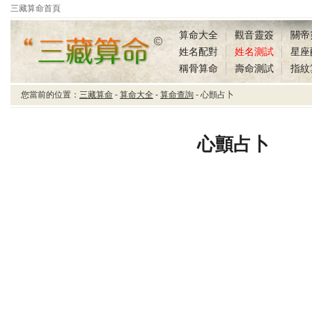
三藏算命首頁
算命大全
觀音靈簽
關帝
姓名配對
姓名測試
星座
稱骨算命
壽命測試
指紋
您當前的位置：
三藏算命
-
算命大全
-
算命查詢
- 心顫占卜
三藏算命心顫占卜
心顫占卜