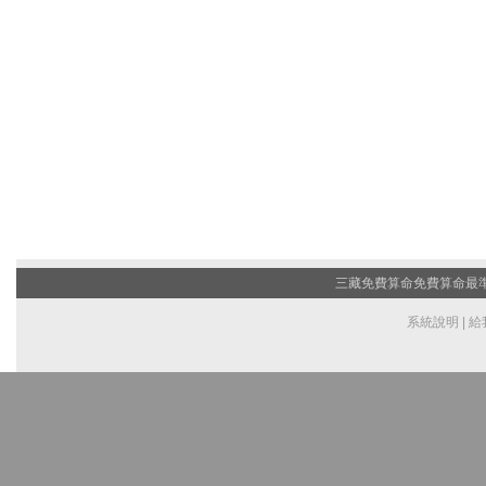
三藏免費算命
免費算命最準的
系統說明
|
給