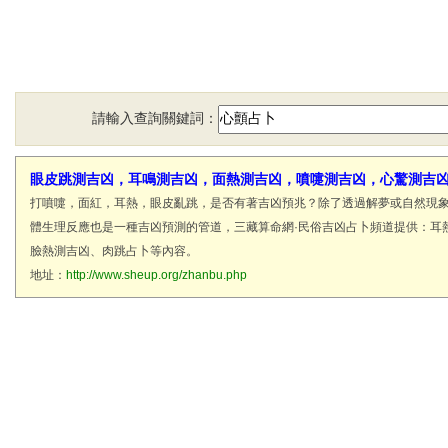
請輸入查詢關鍵詞：
眼皮跳測吉凶，耳鳴測吉凶，面熱測吉凶，噴嚏測吉凶，心驚測吉
打噴嚏，面紅，耳熱，眼皮亂跳，是否有著吉凶預兆？除了透過解夢或自然現
體生理反應也是一種吉凶預測的管道，三藏算命網·民俗吉凶占卜頻道提供：耳
臉熱測吉凶、肉跳占卜等內容。
地址：
http://www.sheup.org/zhanbu.php