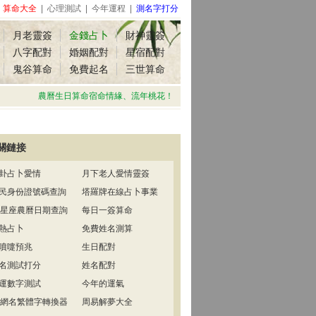
|
算命大全
|
心理測試
|
今年運程
|
測名字打分
月老靈簽
金錢占卜
財神靈簽
八字配對
婚姻配對
星宿配對
鬼谷算命
免費起名
三世算命
農曆生日算命宿命情緣、流年桃花！
關鏈接
卦占卜愛情
月下老人愛情靈簽
民身份證號碼查詢
塔羅牌在線占卜事業
2星座農曆日期查詢
每日一簽算命
熱占卜
免費姓名測算
噴嚏預兆
生日配對
名測試打分
姓名配對
運數字測試
今年的運氣
q網名繁體字轉換器
周易解夢大全