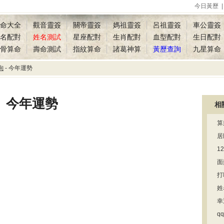
今日黃歷
命大全
觀音靈簽
關帝靈簽
媽祖靈簽
呂祖靈簽
車公靈簽
名配對
姓名測試
星座配對
生肖配對
血型配對
生日配對
骨算命
壽命測試
指紋算命
諸葛神算
黃歷查詢
九星算命
詢
- 今年運勢
今年運勢
相
算
居
1
面
打
姓
幸
q