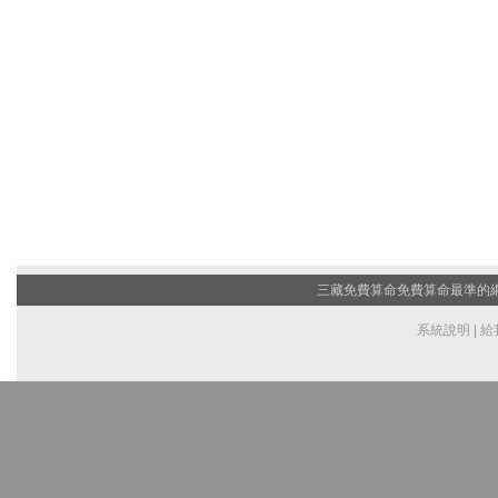
三藏免費算命
免費算命最準的網站
系統說明
|
給