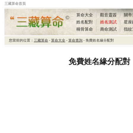
三藏算命首頁
算命大全
觀音靈簽
關帝
姓名配對
姓名測試
星座
稱骨算命
壽命測試
指紋
您當前的位置：
三藏算命
-
算命大全
-
算命查詢
- 免費姓名緣分配對
三藏算命免費姓名緣分
配對
免費姓名緣分配對