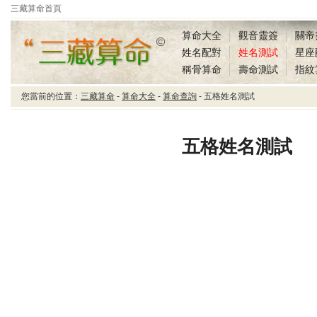
三藏算命首頁
算命大全
觀音靈簽
關帝
姓名配對
姓名測試
星座
稱骨算命
壽命測試
指紋
您當前的位置：
三藏算命
-
算命大全
-
算命查詢
- 五格姓名測試
三藏算命五格姓名測試
五格姓名測試