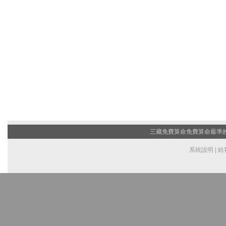
三藏免費算命
免費算命最準的網
系統說明
|
給