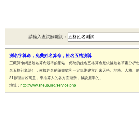
請輸入查詢關鍵詞：
測名字算命，免費姓名算命，姓名五格測算
三藏算命網是姓名算命最準的網站，傳統的姓名五格算命是依據姓名筆畫分析
名五格剖象法），依據姓名的筆畫數和一定規則建立起來天格、地格、人格、
81數理吉凶寓意，來推算人的各方面運勢，據說挺準的。
地址：
http://www.sheup.org/service.php