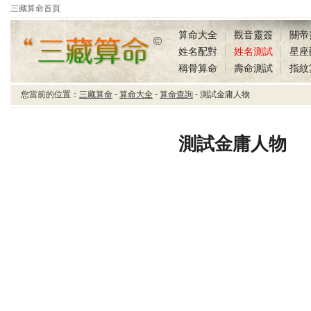
三藏算命首頁
算命大全
觀音靈簽
關帝
姓名配對
姓名測試
星座
稱骨算命
壽命測試
指紋
您當前的位置：
三藏算命
-
算命大全
-
算命查詢
- 測試金庸人物
三藏算命測試金庸人物
測試金庸人物