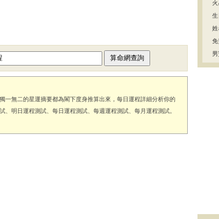
火
生
姓
免
男
獨一無二的星運摘要都為閣下度身推算出來，每日運程詳細分析你的
試、明日運程測試、每日運程測試、每週運程測試、每月運程測試。