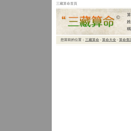
三藏算命首頁
算
姓
稱
您當前的位置：
三藏算命
-
算命大全
-
算命查
三藏算命星座運程