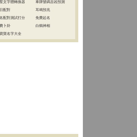
星文字體轉換器
車牌號碼吉凶預測
日配對
耳鳴預兆
名配對測試打分
免費起名
費卜卦
白鶴神相
寶寶名字大全