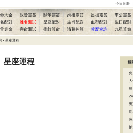
今日黃歷
命大全
觀音靈簽
關帝靈簽
媽祖靈簽
呂祖靈簽
車公靈簽
名配對
姓名測試
星座配對
生肖配對
血型配對
生日配對
骨算命
壽命測試
指紋算命
諸葛神算
黃歷查詢
九星算命
詢
- 星座運程
星座運程
相
免
人
農
2
男
周
免
抽