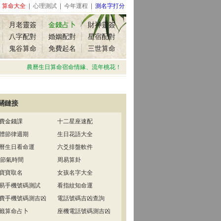
|
算命大全
|
心理測試
|
今年運程
|
測名字打分
月老靈簽
金錢占卜
財神靈簽
八字配對
婚姻配對
星宿配對
鬼谷算命
免費起名
三世算命
農曆生日算命宿命情緣、流年桃花！
關鏈接
費金錢課
十二星座速配
體節律週期
生日花語大全
曆生日看命運
六爻排盤軟件
4節氣時間
周易算卦
寶寶取名
女孩名字大全
易手機號碼測試
看指紋知命運
費手機號碼測吉凶
電話號碼吉凶查詢
籤算命占卜
座機電話號碼測吉凶