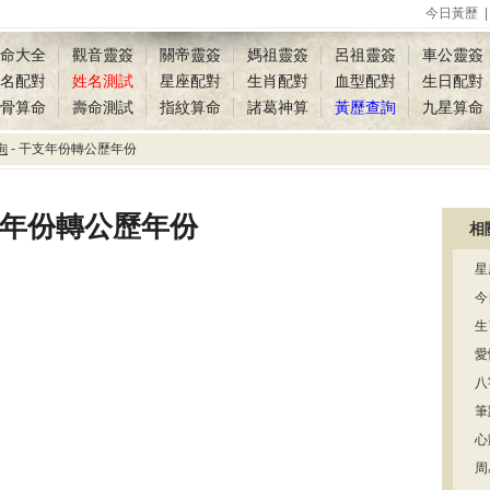
今日黃歷
命大全
觀音靈簽
關帝靈簽
媽祖靈簽
呂祖靈簽
車公靈簽
名配對
姓名測試
星座配對
生肖配對
血型配對
生日配對
骨算命
壽命測試
指紋算命
諸葛神算
黃歷查詢
九星算命
詢
- 干支年份轉公歷年份
年份轉公歷年份
相
星
今
生
愛
八
筆
心
周