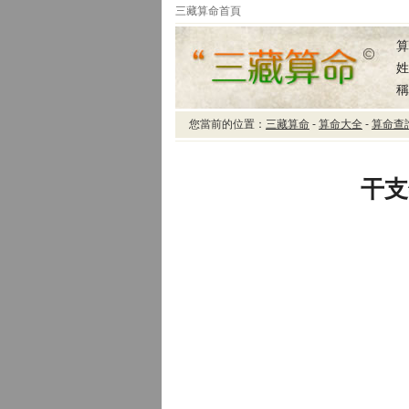
三藏算命首頁
算
姓
稱
您當前的位置：
三藏算命
-
算命大全
-
算命查
三藏算命干支年份轉公
歷年份
干支