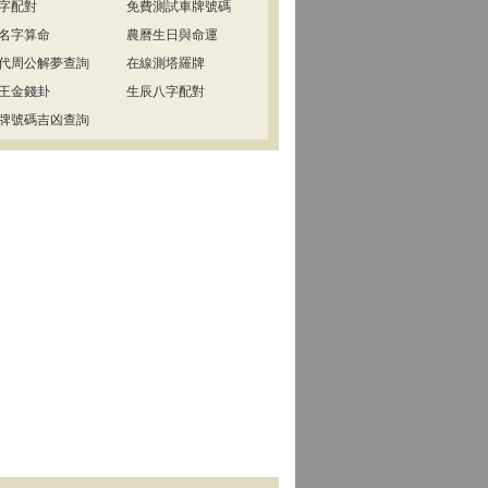
字配對
免費測試車牌號碼
名字算命
農曆生日與命運
代周公解夢查詢
在線測塔羅牌
王金錢卦
生辰八字配對
牌號碼吉凶查詢