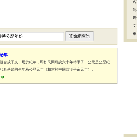
名
測
現
文
車
紀年
組合成干支，用於紀年，即如民間所說六十年轉甲子，公元是公歷紀
耶穌基督的生年為公歷元年（相當於中國西漢平帝元年）。
php