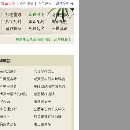
|
算命大全
|
心理測試
|
今年運程
|
測名字打分
月老靈簽
金錢占卜
財神靈簽
八字配對
婚姻配對
星宿配對
鬼谷算命
免費起名
三世算命
農曆生日算命宿命情緣、流年桃花！
關鏈接
座測試緣分
老黃歷擇吉日
日黃歷吉時
老黃歷吉日吉時查詢
肖星座算命
車牌號碼測吉凶查詢
情算命最準的網站
血型屬相測試
字合婚
搬遷選日子
跡心理分析
公歷年份轉干支年份
顫占卜
觀音靈簽在線抽籤
易免費起名
唐三藏算命