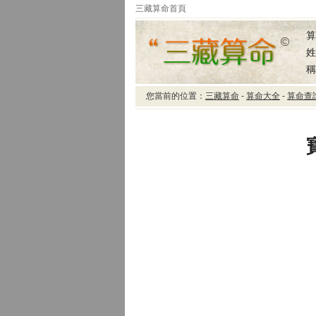
三藏算命首頁
算
姓
稱
您當前的位置：
三藏算命
-
算命大全
-
算命查
三藏算命寶寶名字測算