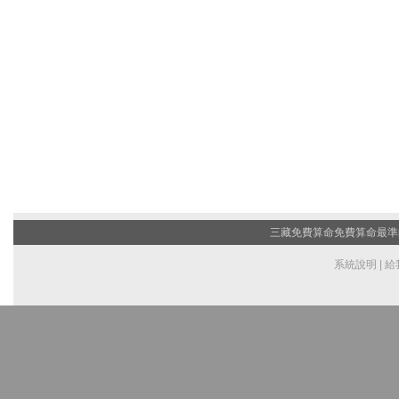
三藏免費算命
免費算命最準的
系統說明
|
給