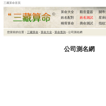
三藏算命首頁
算命大全
觀音靈簽
關帝
姓名配對
姓名測試
星座
稱骨算命
壽命測試
指紋
您當前的位置：
三藏算命
-
算命大全
-
算命查詢
- 公司測名網
三藏算命公司測名網
公司測名網