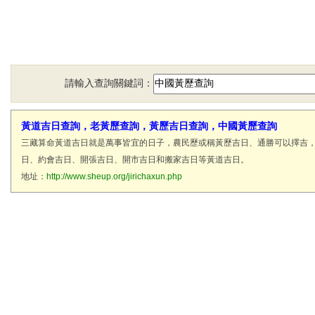
請輸入查詢關鍵詞：
黃道吉日查詢，老黃歷查詢，黃歷吉日查詢，中國黃歷查詢
三藏算命黃道吉日就是萬事皆宜的日子，農民歷或稱黃歷吉日、通勝可以擇吉
日、約會吉日、開張吉日、開市吉日和搬家吉日等黃道吉日。
地址：
http://www.sheup.org/jirichaxun.php