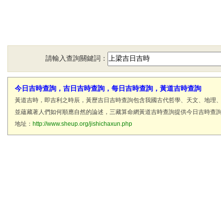
請輸入查詢關鍵詞：
今日吉時查詢，吉日吉時查詢，每日吉時查詢，黃道吉時查詢
黃道吉時，即吉利之時辰，黃歷吉日吉時查詢包含我國古代哲學、天文、地理
並蘊藏著人們如何順應自然的論述，三藏算命網黃道吉時查詢提供今日吉時查
地址：
http://www.sheup.org/jishichaxun.php