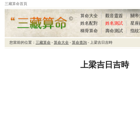
三藏算命首頁
算命大全
觀音靈簽
關帝
姓名配對
姓名測試
星座
稱骨算命
壽命測試
指紋
您當前的位置：
三藏算命
-
算命大全
-
算命查詢
- 上梁吉日吉時
三藏算命上梁吉日吉時
上梁吉日吉時